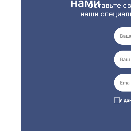
нами
Оставьте св
наши специал
Ваш
Ваш
Emai
я да