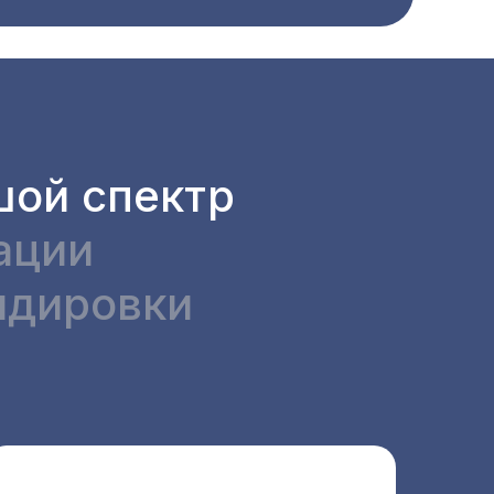
шой спектр
ации
ндировки