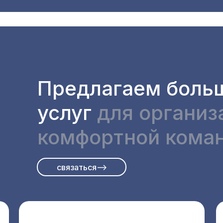
Предлагаем боль
услуг
для организ
комфортной кома
связаться-->